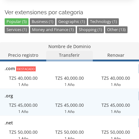
Ver extensiones por categoría
Popular (5)
Business (1)
Geographic (1)
Technology (1)
Services (1)
Money and Finance (1)
Shopping (1)
Other (13)
Nombre de Dominio
Precio registro
Transferir
Renovar
.com
DESTACADO
TZS 40,000.00
TZS 40,000.00
TZS 40,000.00
1 Año
1 Año
1 Año
.org
TZS 45,000.00
TZS 45,000.00
TZS 45,000.00
1 Año
1 Año
1 Año
.net
TZS 50,000.00
TZS 50,000.00
TZS 50,000.00
1 Año
1 Año
1 Año