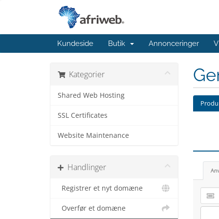
Kundeside
Butik
Annonceringer
V
Ge
Kategorier
Shared Web Hosting
Produk
SSL Certificates
Website Maintenance
Handlinger
An
Registrer et nyt domæne
Overfør et domæne