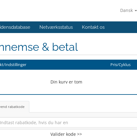
Dansk
idensdatabase
Netværksstatus
Kontakt os
nnemse & betal
t/Indstillinger
Pris/Cyklus
Din kurv er tom
vend rabatkode
Valider kode >>