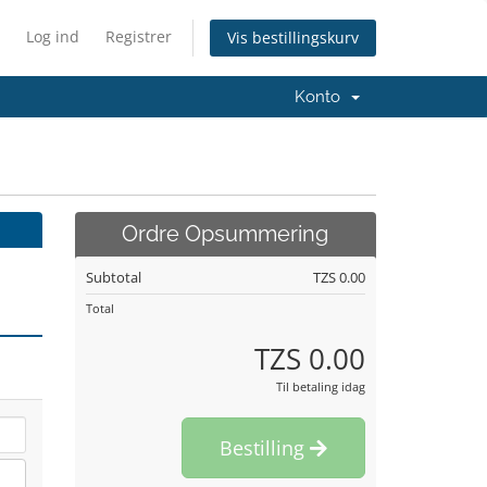
Log ind
Registrer
Vis bestillingskurv
Konto
Ordre Opsummering
Subtotal
TZS 0.00
Total
TZS 0.00
Til betaling idag
Bestilling